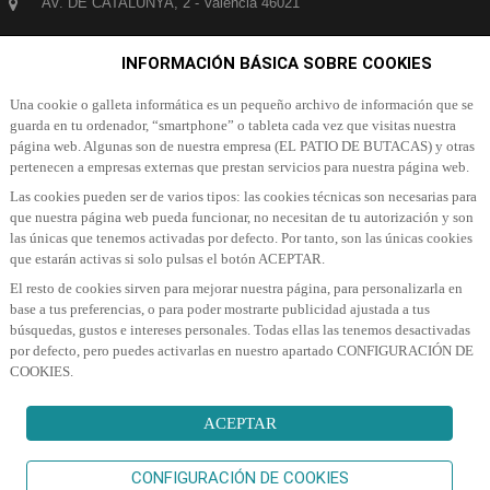
AV. DE CATALUNYA, 2 - Valencia 46021
653 518 640
INFORMACIÓN BÁSICA SOBRE COOKIES
info@patiodebutacas.com
Una cookie o galleta informática es un pequeño archivo de información que se
guarda en tu ordenador, “smartphone” o tableta cada vez que visitas nuestra
página web. Algunas son de nuestra empresa (EL PATIO DE BUTACAS) y otras
SUSCRÍBETE A NUESTRA NEWSLETTER
pertenecen a empresas externas que prestan servicios para nuestra página web.
Las cookies pueden ser de varios tipos: las cookies técnicas son necesarias para
Suscribete a nuestra Newsletter para recibir las últimas noticias y ofertas
que nuestra página web pueda funcionar, no necesitan de tu autorización y son
las únicas que tenemos activadas por defecto. Por tanto, son las únicas cookies
que estarán activas si solo pulsas el botón ACEPTAR.
El resto de cookies sirven para mejorar nuestra página, para personalizarla en
base a tus preferencias, o para poder mostrarte publicidad ajustada a tus
búsquedas, gustos e intereses personales. Todas ellas las tenemos desactivadas
por defecto, pero puedes activarlas en nuestro apartado CONFIGURACIÓN DE
SUSCRIBIR A NEWSLETTER
COOKIES.
ACEPTAR
Servientradas
©Copyright
2026
All Rights Reserved
CONFIGURACIÓN DE COOKIES