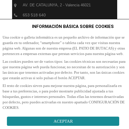
AV. DE CATALUNYA, 2 - Valencia 46021
653 518 640
info@patiodebutacas.com
INFORMACIÓN BÁSICA SOBRE COOKIES
Una cookie o galleta informática es un pequeño archivo de información que se
guarda en tu ordenador, “smartphone” o tableta cada vez que visitas nuestra
SUSCRÍBETE A NUESTRA NEWSLETTER
página web. Algunas son de nuestra empresa (EL PATIO DE BUTACAS) y otras
pertenecen a empresas externas que prestan servicios para nuestra página web.
Suscribete a nuestra Newsletter para recibir las últimas
Las cookies pueden ser de varios tipos: las cookies técnicas son necesarias para
noticias y ofertas
que nuestra página web pueda funcionar, no necesitan de tu autorización y son
las únicas que tenemos activadas por defecto. Por tanto, son las únicas cookies
que estarán activas si solo pulsas el botón ACEPTAR.
El resto de cookies sirven para mejorar nuestra página, para personalizarla en
base a tus preferencias, o para poder mostrarte publicidad ajustada a tus
búsquedas, gustos e intereses personales. Todas ellas las tenemos desactivadas
por defecto, pero puedes activarlas en nuestro apartado CONFIGURACIÓN DE
SUSCRIBIR A NEWSLETTER
COOKIES.
ACEPTAR